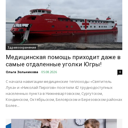
Здравоохранение
Медицинская помощь приходит даже в
самые отдаленные уголки Югры!
Ольга Зольникова
-
05.08.2026
0
С начала навигации медицинские теплоходы «Святитель
Лука» и «Николай Пирогов» посетили 42 труднодоступных
населенных пункта в Нижневартовском, Сургутском,
Кондинском, Октябрьском, Белоярском и Березовском районах
Более...