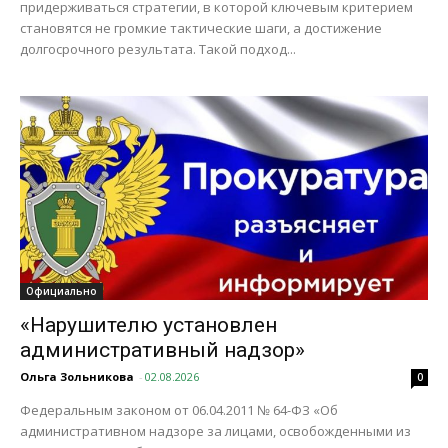
придерживаться стратегии, в которой ключевым критерием
становятся не громкие тактические шаги, а достижение
долгосрочного результата. Такой подход...
Официально
«Нарушителю установлен
административный надзор»
Ольга Зольникова
-
02.08.2026
0
Федеральным законом от 06.04.2011 № 64-ФЗ «Об
административном надзоре за лицами, освобожденными из