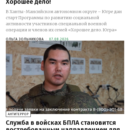
Хорошее дело!
В Ханты-Мансийском автономном округе – Югре дан
старт Программы по развитию социальной
активности участников специальной военной
операции и членов их семей «Хорошее дело. Югра»
ОЛЬГА ЗОЛЬНИКОВА
-
07.08.2026
АНТИТЕРРОР
Служба в войсках БПЛА становится
востребованным направлением для