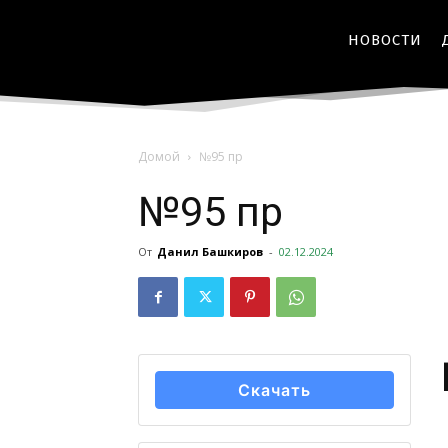
НОВОСТИ
Домой
№95 пр
№95 пр
От
Данил Башкиров
-
02.12.2024
Скачать