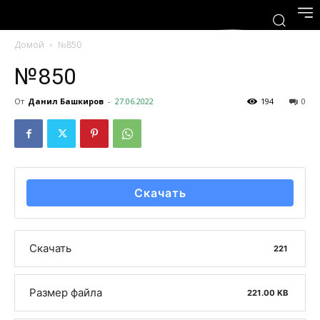
Домой
№850
№850
От
Данил Башкиров
-
27.06.2022
194
0
Скачать
Скачать
221
Размер файла
221.00 KB