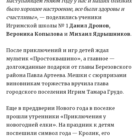
наступающем Новом году у нас и наших близких
было хорошее настроение, все были здоровы и
счастливы»,
— поделились ученики
Игримской школы № 1
Данил Дронов,
Вероника Копылова
и
Михаил Ядрышников
.
После приключений и игр детей ждал
мультик «Простоквашино», а главное —
долгожданные подарки от главы Березовского
района Павла Артеева. Мешки с сюрпризами
виновникам торжества вручила глава
городского поселения Игрим Тамара Грудо.
Еще в преддверии Нового года в поселке
прошли утренники «Приключения у
новогодней елки». На праздник к детям
поспешили символ года — Кролик, его