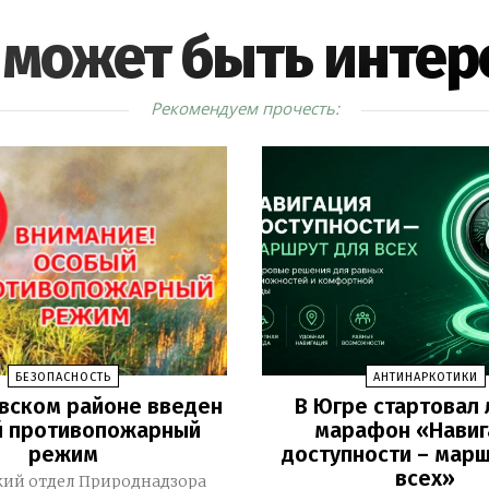
 может быть интер
Рекомендуем прочесть:
БЕЗОПАСНОСТЬ
АНТИНАРКОТИКИ
вском районе введен
В Югре стартовал 
й противопожарный
марафон «Навиг
режим
доступности – марш
всех»
кий отдел Природнадзора