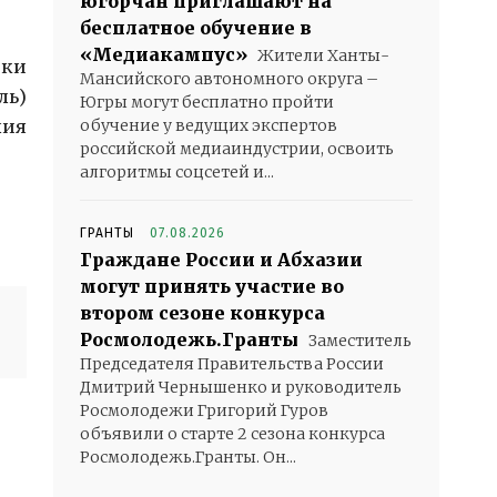
югорчан приглашают на
бесплатное обучение в
«Медиакампус»
Жители Ханты-
ики
Мансийского автономного округа –
ль)
Югры могут бесплатно пройти
обучение у ведущих экспертов
лия
российской медиаиндустрии, освоить
алгоритмы соцсетей и...
ГРАНТЫ
07.08.2026
Граждане России и Абхазии
могут принять участие во
втором сезоне конкурса
Росмолодежь.Гранты
Заместитель
Председателя Правительства России
Дмитрий Чернышенко и руководитель
Росмолодежи Григорий Гуров
объявили о старте 2 сезона конкурса
Росмолодежь.Гранты. Он...