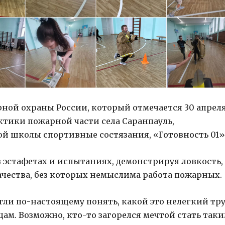
рной охраны России, который отмечается 30 апреля
ики пожарной части села Саранпауль,
ой школы спортивные состязания, «Готовность 01»
в эстафетах и испытаниях, демонстрируя ловкость,
ачества, без которых немыслима работа пожарных.
гли по-настоящему понять, какой это нелегкий тр
ам. Возможно, кто-то загорелся мечтой стать так