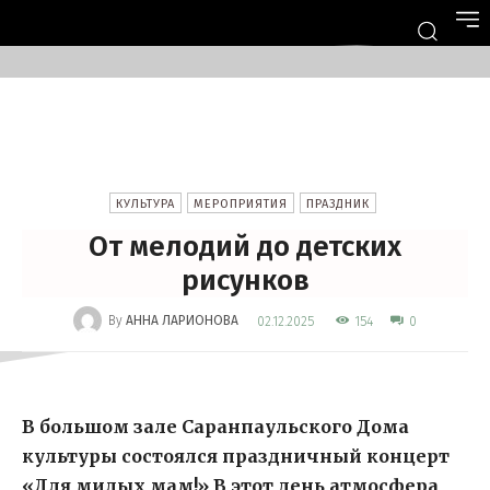
КУЛЬТУРА
МЕРОПРИЯТИЯ
ПРАЗДНИК
От мелодий до детских
рисунков
-
By
АННА ЛАРИОНОВА
154
02.12.2025
0
В большом зале Саранпаульского Дома
культуры состоялся праздничный концерт
«Для милых мам!» В этот день атмосфера