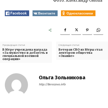
Фото: Александр Онопа
Facebook
Вконтакте
Одноклассники
Предыдущая статья
Следующая статья
В Югре учреждена награда
Ветеран СВО из Югры стал
«За мужество и доблесть в
лектором общества
специальной военной
«Знание»
операции»
Ольга Зольникова
http://Berezovo.info