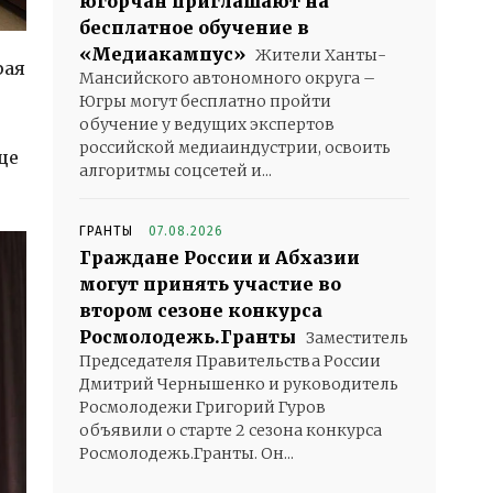
югорчан приглашают на
бесплатное обучение в
«Медиакампус»
Жители Ханты-
рая
Мансийского автономного округа –
Югры могут бесплатно пройти
обучение у ведущих экспертов
российской медиаиндустрии, освоить
ще
алгоритмы соцсетей и...
ГРАНТЫ
07.08.2026
Граждане России и Абхазии
могут принять участие во
втором сезоне конкурса
Росмолодежь.Гранты
Заместитель
Председателя Правительства России
Дмитрий Чернышенко и руководитель
Росмолодежи Григорий Гуров
объявили о старте 2 сезона конкурса
Росмолодежь.Гранты. Он...