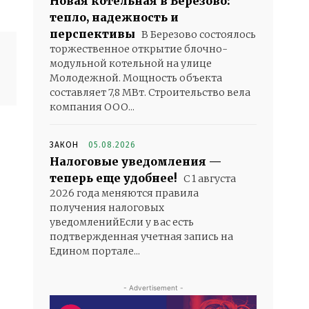
Новая котельная в Березово:
тепло, надежность и
перспективы
В Березово состоялось
торжественное открытие блочно-
модульной котельной на улице
Молодежной. Мощность объекта
составляет 7,8 МВт. Строительство вела
компания ООО...
ЗАКОН
05.08.2026
Налоговые уведомления —
теперь еще удобнее!
С 1 августа
2026 года меняются правила
получения налоговых
уведомленийЕсли у вас есть
подтвержденная учетная запись на
Едином портале...
- Advertisement -