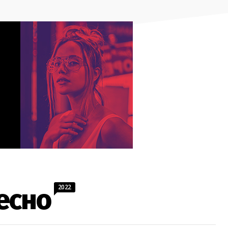
2022
есно