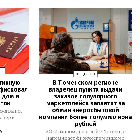
ОБЩЕСТВО
ктивную
В Тюменском регионе
нфисковал
владелец пункта выдачи
 дом и
заказов популярного
сток
маркетплейса заплатит за
обман энеросбытовой
суд вынес
компании более полумиллиона
овор в
рублей
АО «Газпром энергосбыт Тюмень»
А
напоминает физическим лицам о