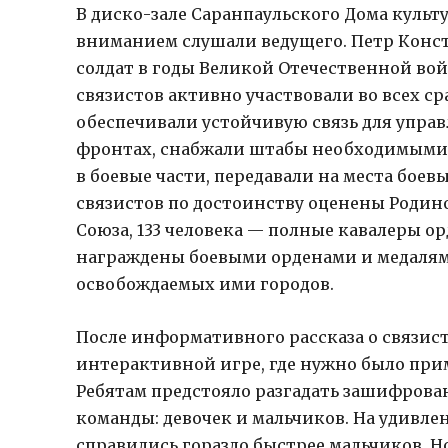
В диско-зале Саранпаульского Дома куль
вниманием слушали ведущего. Петр Конст
солдат в годы Великой Отечественной вой
связистов активно участвовали во всех 
обеспечивали устойчивую связь для упра
фронтах, снабжали штабы необходимыми
в боевые части, передавали на места бое
связистов по достоинству оценены Родино
Союза, 133 человека — полные кавалеры ор
награждены боевыми орденами и медалями,
освобождаемых ими городов.
После информативного рассказа о связис
интерактивной игре, где нужно было при
Ребятам предстояло разгадать зашифрован
команды: девочек и мальчиков. На удивле
справились гораздо быстрее мальчиков. Но