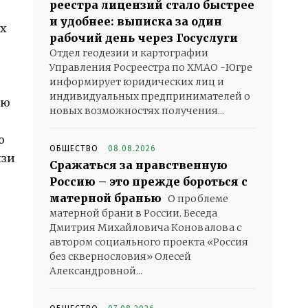
реестра лицензий стало быстрее
и удобнее: выписка за один
их
рабочий день через Госуслуги
Отдел геодезии и картографии
Управления Росреестра по ХМАО -Югре
информирует юридических лиц и
индивидуальных предпринимателей о
ию
новых возможностях получения...
о
ОБЩЕСТВО
08.08.2026
язи
Сражаться за нравственную
Россию – это прежде бороться с
матерной бранью
О проблеме
матерной брани в России. Беседа
Дмитрия Михайловича Коновалова с
автором социального проекта «Россия
без сквернословия» Олесей
Александровной...