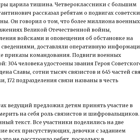
туры царила тишина. Четвероклассники с большим
антинович рассказал ребятам о подвигах советск
ны. Он говорил о том, что более миллиона военных
сражениях Великой Отечественной войны,
вления войсками и оповещения об обстановке на
 сведениями, доставляли оперативную информац
вые приказы командования. Подвиги военных
й: 304 человека удостоены звания Героя Советског
дена Славы, сотни тысяч связистов и 645 частей св
 172 подразделения связи названы в честь
тах ведущий предложил детям принять участие в
мерить на себя роль связистов и шифровальщиков.
ный текст. Все участники поделились на две
ние всех присутствующих, девочки с заданием
 это не расстроило ребят, поскольку в