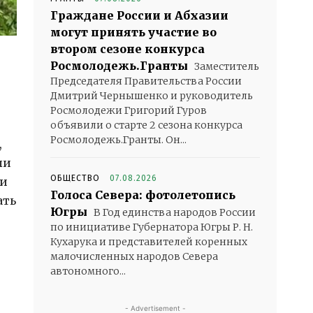
Граждане России и Абхазии
могут принять участие во
втором сезоне конкурса
Росмолодежь.Гранты
Заместитель
Председателя Правительства России
Дмитрий Чернышенко и руководитель
Росмолодежи Григорий Гуров
объявили о старте 2 сезона конкурса
Росмолодежь.Гранты. Он...
,
ли
ОБЩЕСТВО
07.08.2026
ти
Голоса Севера: фотолетопись
ать
Югры
В Год единства народов России
по инициативе Губернатора Югры Р. Н.
Кухарука и представителей коренных
малочисленных народов Севера
автономного...
- Advertisement -