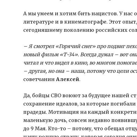
А мы умеем и хотим бить нацистов. У нас 
литературе и в кинематографе. Этот опыт
сегодняшнему поколению российских сол
– Я смотрел «Горячий снег» про подвиг пех
новый фильм «Т-34». Всегда думал – вот она,
читал и что видел в кино, во многом помога
– другая, но она – наша, потому что цели 
советчанин
Алексей
.
Да, бойцы СВО воюют за будущее нашей стр
сохранение идеалов, за которые погибал
прадеды. Мотивация на каждый конкретный
маленькую дочь, совсем недавно появившую
до 9 Мая. Кто-то – потому, что обещал отц
нашу родную страну, которая сегодня очи