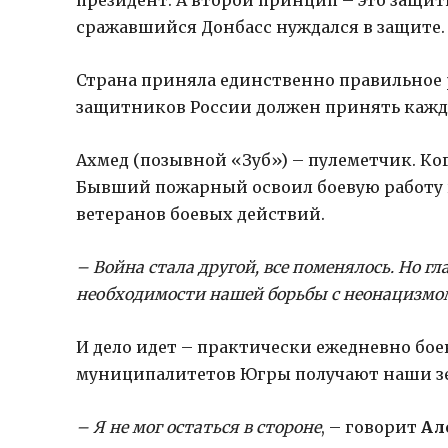
президент. А второй принцип – это защит
сражавшийся Донбасс нуждался в защите.
Страна приняла единственно правильное 
защитников России должен принять кажды
Ахмед (позывной «Зуб») – пулеметчик. Ко
Бывший пожарный освоил боевую работу 
ветеранов боевых действий.
– Война стала другой, все поменялось. Но гл
необходимости нашей борьбы с неонацизмом
И дело идет – практически ежедневно бо
муниципалитетов Югры получают наши з
– Я не мог остаться в стороне
, – говорит
Ал