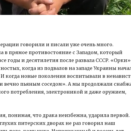
перации говорили и писали уже очень много.
а в прямое противостояние с Западом, который
се годы и десятилетия после развала СССР. «Орки»
яностых, когда из подвалов на западе Украины нача
 И когда новые поколения воспитывали в ненавис
 и вечно пьяным соседом». А мы продолжали снабж
ного потребления, электроникой и даже оружием,
я, понимая, что драка неизбежна, ударила первой.
глухих питерских дворах не раз говорил наш