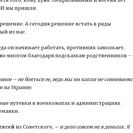
ить того, кому хуже. Непризнанный и восемь лет
 И мы пришли.
решение. А сегодня решение встать в ряды
й из нас.
гда он начинает работать, противник замолкает.
во многом благодаря подсказкам родственников –
авное – не бояться ее, ведь мы ни капли не сомневаемс
 на Украине.
евые путевки в военкоматах и администрациях
емляки.
ексей
из Советского,
– и дело совсем не в деньгах. Я