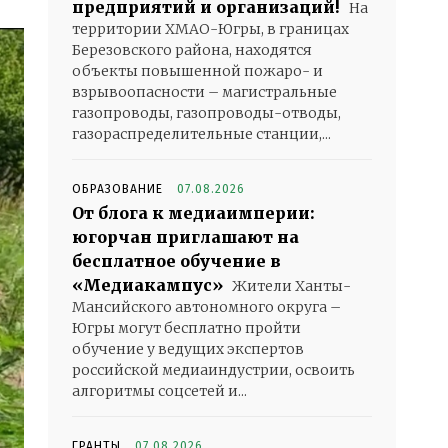
предприятий и организаций!
На
территории ХМАО-Югры, в границах
Березовского района, находятся
объекты повышенной пожаро- и
взрывоопасности – магистральные
газопроводы, газопроводы-отводы,
газораспределительные станции,...
ОБРАЗОВАНИЕ
07.08.2026
От блога к медиаимперии:
югорчан приглашают на
бесплатное обучение в
«Медиакампус»
Жители Ханты-
Мансийского автономного округа –
Югры могут бесплатно пройти
обучение у ведущих экспертов
российской медиаиндустрии, освоить
алгоритмы соцсетей и...
ГРАНТЫ
07.08.2026