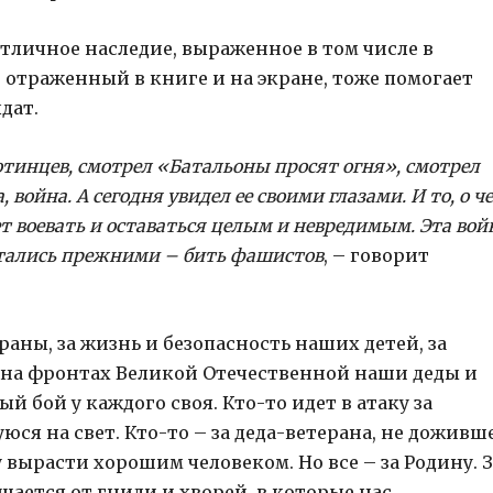
отличное наследие, выраженное в том числе в
, отраженный в книге и на экране, тоже помогает
дат.
отинцев, смотрел «Батальоны просят огня», смотрел
 война. А сегодня увидел ее своими глазами. И то, о ч
ет воевать и оставаться целым и невредимым. Эта вой
остались прежними – бить фашистов
, – говорит
аны, за жизнь и безопасность наших детей, за
и на фронтах Великой Отечественной наши деды и
 бой у каждого своя. Кто-то идет в атаку за
ся на свет. Кто-то – за деда-ветерана, не доживш
у вырасти хорошим человеком. Но все – за Родину. З
щается от гнили и хворей, в которые нас