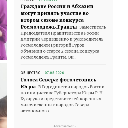
Граждане России и Абхазии
могут принять участие во
втором сезоне конкурса
Росмолодежь.Гранты
Заместитель
Председателя Правительства России
Дмитрий Чернышенко и руководитель
Росмолодежи Григорий Гуров
объявили о старте 2 сезона конкурса
Росмолодежь.Гранты. Он...
ОБЩЕСТВО
07.08.2026
Голоса Севера: фотолетопись
Югры
В Год единства народов России
по инициативе Губернатора Югры Р. Н.
Кухарука и представителей коренных
малочисленных народов Севера
автономного...
- Advertisement -