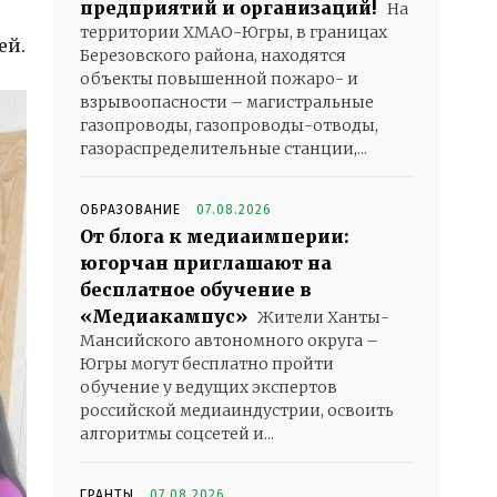
предприятий и организаций!
На
территории ХМАО-Югры, в границах
ей.
Березовского района, находятся
объекты повышенной пожаро- и
взрывоопасности – магистральные
газопроводы, газопроводы-отводы,
газораспределительные станции,...
ОБРАЗОВАНИЕ
07.08.2026
От блога к медиаимперии:
югорчан приглашают на
бесплатное обучение в
«Медиакампус»
Жители Ханты-
Мансийского автономного округа –
Югры могут бесплатно пройти
обучение у ведущих экспертов
российской медиаиндустрии, освоить
алгоритмы соцсетей и...
ГРАНТЫ
07.08.2026