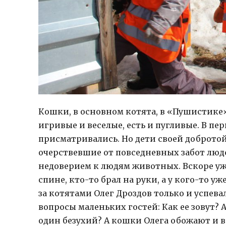
Кошки, в основном котята, в «Пушистике» 
игривые и веселые, есть и пугливые. В п
присматривались. Но дети своей доброто
очерствевшие от повседневных забот людс
недоверием к людям животных. Вскоре уж
спине, кто-то брал на руки, а у кого-то 
за котятами Олег Дроздов только и успева
вопросы маленьких гостей: Как ее зовут? А
один безухий? А кошки Олега обожают и в