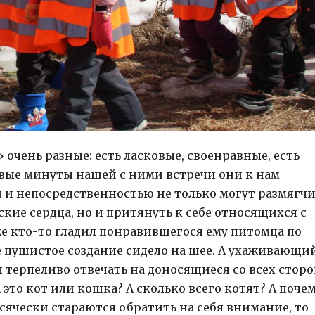
очень разные: есть ласковые, своенравные, есть
ервые минуты нашей с ними встречи они к нам
й и непосредственностью не только могут размягч
кие сердца, но и притянуть к себе относящихся с
е кто-то гладил понравившегося ему питомца по
уже пушистое создание сидело на шее. А ухаживающи
л терпеливо отвечать на доносящиеся со всех стор
 это кот или кошка? А сколько всего котят? А поче
сячески стараются обратить на себя внимание, то