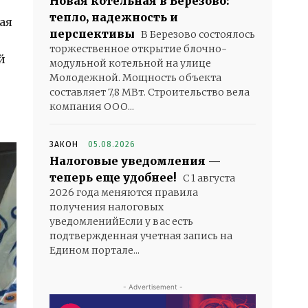
Новая котельная в Березово:
тепло, надежность и
ая
перспективы
В Березово состоялось
торжественное открытие блочно-
й
модульной котельной на улице
Молодежной. Мощность объекта
составляет 7,8 МВт. Строительство вела
компания ООО...
ЗАКОН
05.08.2026
Налоговые уведомления —
теперь еще удобнее!
С 1 августа
2026 года меняются правила
получения налоговых
уведомленийЕсли у вас есть
подтвержденная учетная запись на
Едином портале...
- Advertisement -