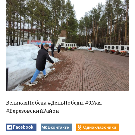
ВеликаяПобеда #ДеньПобеды #9Мая
#БерезовскийРайон
Facebook
Вконтакте
Одноклассники