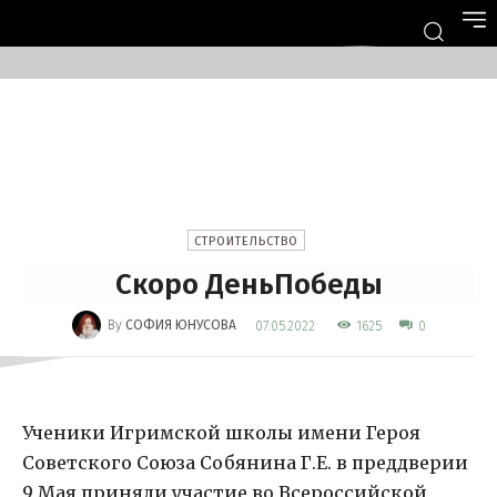
СТРОИТЕЛЬСТВО
Скоро ДеньПобеды
-
By
СОФИЯ ЮНУСОВА
1625
07.05.2022
0
Ученики Игримской школы имени Героя
Советского Союза Собянина Г.Е. в преддверии
9 Мая приняли участие во Всероссийской