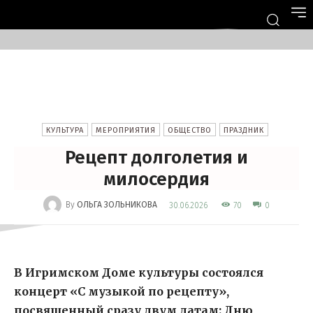
КУЛЬТУРА
МЕРОПРИЯТИЯ
ОБЩЕСТВО
ПРАЗДНИК
Рецепт долголетия и
милосердия
-
By
ОЛЬГА ЗОЛЬНИКОВА
70
30.06.2026
0
В Игримском Доме культуры состоялся
концерт «С музыкой по рецепту»,
посвященный сразу двум датам: Дню