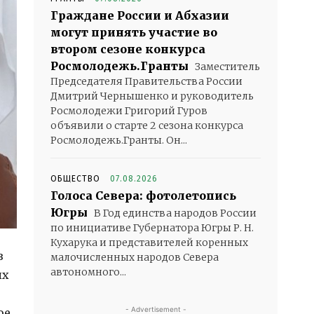
Граждане России и Абхазии
могут принять участие во
втором сезоне конкурса
Росмолодежь.Гранты
Заместитель
Председателя Правительства России
Дмитрий Чернышенко и руководитель
Росмолодежи Григорий Гуров
объявили о старте 2 сезона конкурса
Росмолодежь.Гранты. Он...
ОБЩЕСТВО
07.08.2026
Голоса Севера: фотолетопись
Югры
В Год единства народов России
по инициативе Губернатора Югры Р. Н.
Кухарука и представителей коренных
з
малочисленных народов Севера
автономного...
ых
- Advertisement -
ое