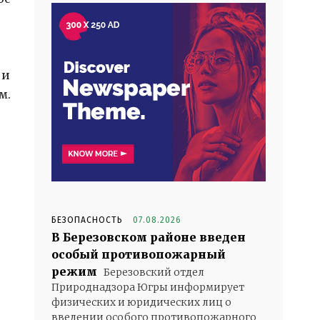
,
 и
м.
БЕЗОПАСНОСТЬ
07.08.2026
В Березовском районе введен
особый противопожарный
режим
Березовский отдел
Природнадзора Югры информирует
физических и юридических лиц о
введении особого противопожарного