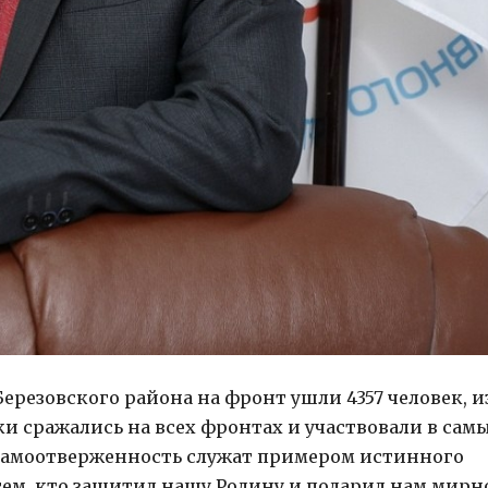
ерезовского района на фронт ушли 4357 человек, и
ки сражались на всех фронтах и участвовали в сам
и самоотверженность служат примером истинного
 тем, кто защитил нашу Родину и подарил нам мирн