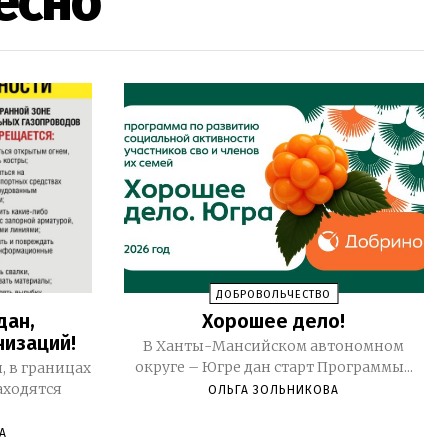
есно
ДОБРОВОЛЬЧЕСТВО
дан,
Хорошее дело!
низаций!
В Ханты-Мансийском автономном
округе – Югре дан старт Программы...
 в границах
аходятся
ОЛЬГА ЗОЛЬНИКОВА
А