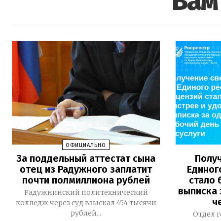
Вам
ОФИЦИАЛЬНО
За поддельный аттестат сына
Получ
отец из Радужного заплатит
Единог
почти полмиллиона рублей
стало 
выписка 
Радужнинский политехнический
ч
колледж через суд взыскал 454 тысячи
рублей...
Отдел 