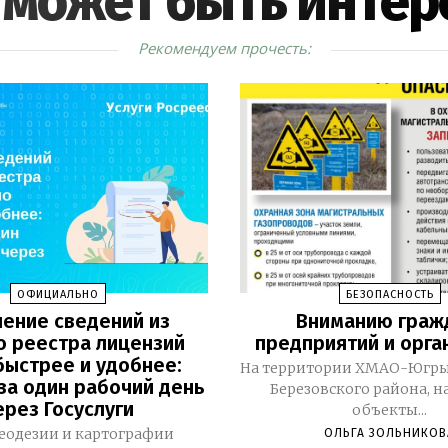
 может быть интер
Рекомендуем прочесть:
ОФИЦИАЛЬНО
БЕЗОПАСНОСТЬ
ение сведений из
Вниманию граж
о реестра лицензий
предприятий и орга
быстрее и удобнее:
На территории ХМАО-Югры,
за один рабочий день
Березовского района, н
ерез Госуслуги
объекты...
геодезии и картографии
ОЛЬГА ЗОЛЬНИКОВ