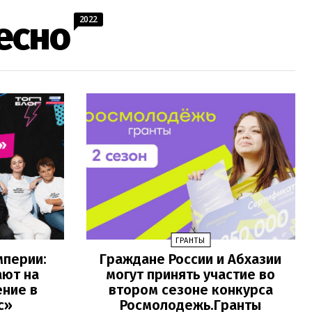
2022
есно
ГРАНТЫ
мперии:
Граждане России и Абхазии
ают на
могут принять участие во
ение в
втором сезоне конкурса
с»
Росмолодежь.Гранты