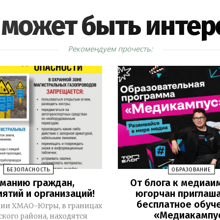
 может быть интер
Рекомендуем прочесть:
БЕЗОПАСНОСТЬ
ОБРАЗОВАНИЕ
манию граждан,
От блога к медиаи
ятий и организаций!
югорчан приглаш
бесплатное обуч
рии ХМАО-Югры, в границах
«Медиакампу
ского района, находятся