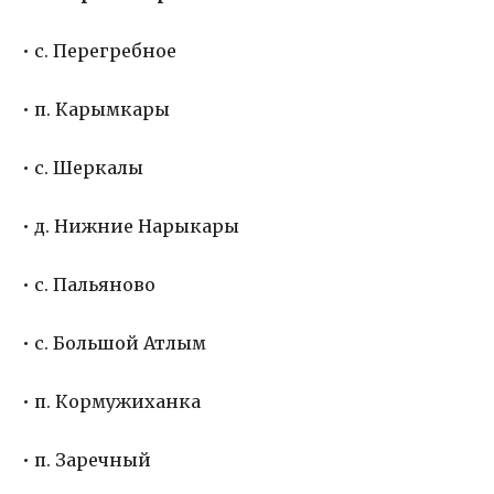
• с. Перегребное
• п. Карымкары
• с. Шеркалы
• д. Нижние Нарыкары
• с. Пальяново
• с. Большой Атлым
• п. Кормужиханка
• п. Заречный