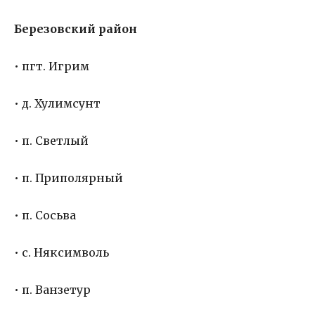
Березовский район
• пгт. Игрим
• д. Хулимсунт
• п. Светлый
• п. Приполярный
• п. Сосьва
• с. Няксимволь
• п. Ванзетур