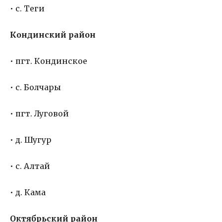
• с. Теги
Кондинский район
• пгт. Кондинское
• с. Болчары
• пгт. Луговой
• д. Шугур
• с. Алтай
• д. Кама
Октябрьский район