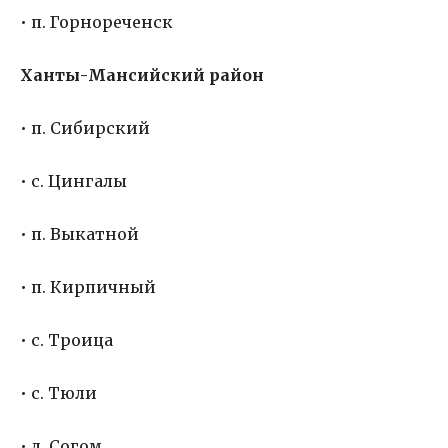
• п. Горнореченск
Ханты-Мансийский район
• п. Сибирский
• с. Цингалы
• п. Выкатной
• п. Кирпичный
• с. Троица
• с. Тюли
• д. Согом