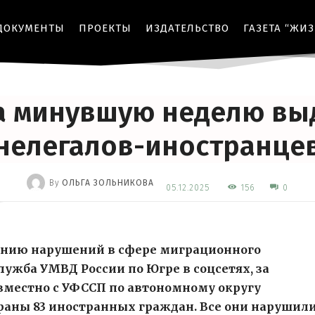
ДОКУМЕНТЫ
ПРОЕКТЫ
ИЗДАТЕЛЬСТВО
ГАЗЕТА “ЖИ
БЕЗОПАСНОСТЬ
ЗАКОН
ОБЩЕСТВО
а минувшую неделю вы
нелегалов-иностранце
By
ОЛЬГА ЗОЛЬНИКОВА
156
05.12.2025
0
-
нию нарушений в сфере миграционного
лужба УМВД России по Югре в соцсетях, за
местно с УФССП по автономному округу
раны 83 иностранных граждан. Все они нарушил