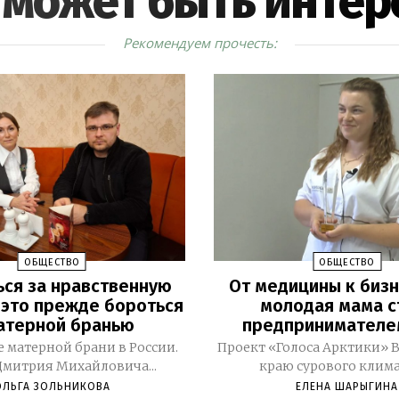
 может быть интер
Рекомендуем прочесть:
ОБЩЕСТВО
ОБЩЕСТВО
ся за нравственную
От медицины к бизн
 это прежде бороться
молодая мама с
атерной бранью
предпринимателе
 матерной брани в России.
Проект «Голоса Арктики» В Березово, в
Дмитрия Михайловича...
краю сурового климат
ОЛЬГА ЗОЛЬНИКОВА
ЕЛЕНА ШАРЫГИНА