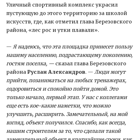
Уличный спортивный комплекс украсил
пустующую до этого территорию за школой
искусств, где, как отметил глава Березовского
района, «лес рос и утки плавали».
—
Я надеюсь, что эта площадка принесет пользу
нашему населению, подрастающему поколению,
гостям поселка, —
сказал глава Березовского
района
Руслан Александров
. —
Люди могут
прийти, позаниматься на любых тренажерах,
оздоровиться и спокойно пойти домой. Это
только начало, первый этап. У нас с коллегами
еще есть кое-какие наметки, что можно
улучшить, расширить. Замечательный, на мой
взгляд, объект получился. Спасибо, как всегда,
нашим строителям за то, что сделали такой
замечательный объект в кратчайшие сроки, как