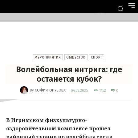
МЕРОПРИЯТИЯ
ОБЩЕСТВО
СПОРТ
Волейбольная интрига: где
останется кубок?
-
By
СОФИЯ ЮНУСОВА
1152
04.02.2025
0
В Игримском физкультурно-
оздоровительном комплексе прошел
районный турнир по волейболу среди