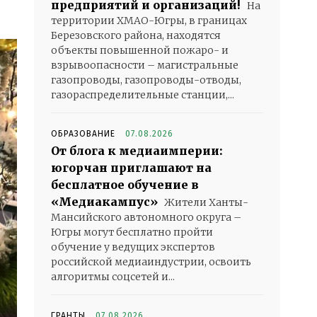
предприятий и организаций!
На
территории ХМАО-Югры, в границах
Березовского района, находятся
объекты повышенной пожаро- и
взрывоопасности – магистральные
газопроводы, газопроводы-отводы,
газораспределительные станции,...
ОБРАЗОВАНИЕ
07.08.2026
От блога к медиаимперии:
югорчан приглашают на
бесплатное обучение в
«Медиакампус»
Жители Ханты-
Мансийского автономного округа –
Югры могут бесплатно пройти
обучение у ведущих экспертов
российской медиаиндустрии, освоить
алгоритмы соцсетей и...
ГРАНТЫ
07.08.2026