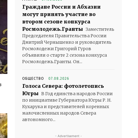
Граждане России и Абхазии
могут принять участие во
втором сезоне конкурса
Росмолодежь.Гранты
Заместитель
Председателя Правительства России
Дмитрий Чернышенко и руководитель
Росмолодежи Григорий Гуров
объявили о старте 2 сезона конкурса
Росмолодежь.Гранты. Он...
ОБЩЕСТВО
07.08.2026
в
Голоса Севера: фотолетопись
Югры
В Год единства народов России
по инициативе Губернатора Югры Р. Н.
Кухарука и представителей коренных
малочисленных народов Севера
автономного...
- Advertisement -