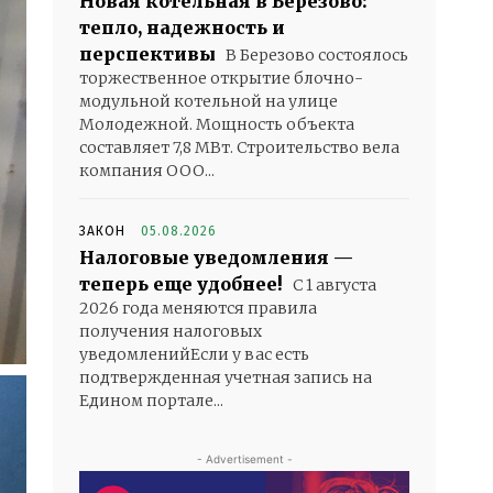
Новая котельная в Березово:
тепло, надежность и
перспективы
В Березово состоялось
торжественное открытие блочно-
модульной котельной на улице
Молодежной. Мощность объекта
составляет 7,8 МВт. Строительство вела
компания ООО...
ЗАКОН
05.08.2026
Налоговые уведомления —
теперь еще удобнее!
С 1 августа
2026 года меняются правила
получения налоговых
уведомленийЕсли у вас есть
подтвержденная учетная запись на
Едином портале...
- Advertisement -