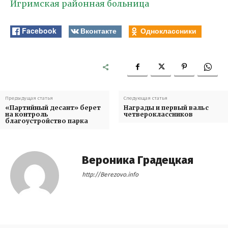
Игримская районная больница
Facebook
Вконтакте
Одноклассники
Предыдущая статья
Следующая статья
«Партийный десант» берет
Награды и первый вальс
на контроль
четвероклассников
благоустройство парка
Вероника Градецкая
http://Berezovo.info