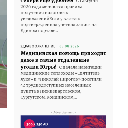
теперь еще удобнее!
С 1 августа
2026 года меняются правила
получения налоговых
уведомленийЕсли у вас есть
подтвержденная учетная запись на
Едином портале...
ЗДРАВООХРАНЕНИЕ
05.08.2026
Медицинская помощь приходит
даже в самые отдаленные
уголки Югры!
С начала навигации
медицинские теплоходы «Святитель
Лука» и «Николай Пирогов» посетили
42 труднодоступных населенных
пункта в Нижневартовском,
Сургутском, Кондинском,...
- Advertisement -