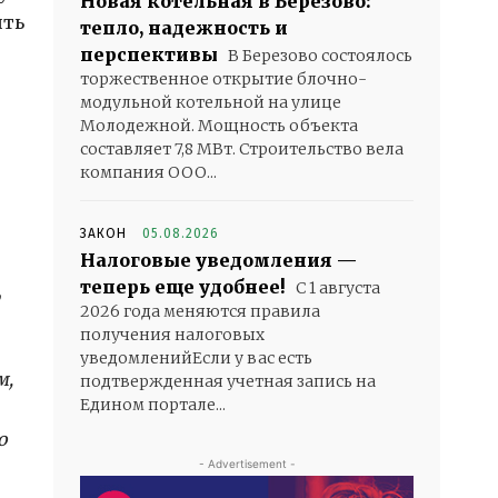
Новая котельная в Березово:
ить
тепло, надежность и
перспективы
В Березово состоялось
торжественное открытие блочно-
модульной котельной на улице
Молодежной. Мощность объекта
составляет 7,8 МВт. Строительство вела
компания ООО...
ЗАКОН
05.08.2026
Налоговые уведомления —
теперь еще удобнее!
С 1 августа
,
2026 года меняются правила
получения налоговых
уведомленийЕсли у вас есть
м,
подтвержденная учетная запись на
Едином портале...
о
- Advertisement -