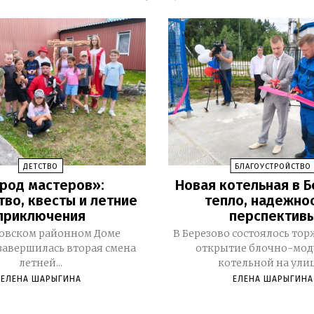
ДЕТСТВО
БЛАГОУСТРОЙСТВО
род мастеров»:
Новая котельная в Б
тво, квесты и летние
тепло, надежнос
приключения
перспектив
зовском районном Доме
В Березово состоялось то
завершилась вторая смена
открытие блочно-мод
летней...
котельной на улице
ЕЛЕНА ШАРЫГИНА
ЕЛЕНА ШАРЫГИНА