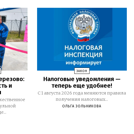
ЗАКОН
ерезово:
Налоговые уведомления —
ть и
теперь еще удобнее!
ы
С 1 августа 2026 года меняются правила
получения налоговых...
ржественное
ульной
ОЛЬГА ЗОЛЬНИКОВА
...