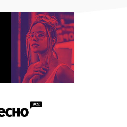
2022
есно