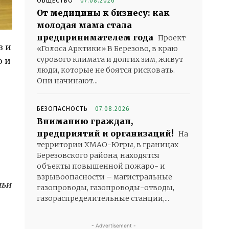
ОБЩЕСТВО
07.08.2026
От медицины к бизнесу: как
молодая мама стала
предпринимателем года
Проект
в и
«Голоса Арктики» В Березово, в краю
сурового климата и долгих зим, живут
о и
люди, которые не боятся рисковать.
Они начинают...
БЕЗОПАСНОСТЬ
07.08.2026
Вниманию граждан,
предприятий и организаций!
На
территории ХМАО-Югры, в границах
Березовского района, находятся
объекты повышенной пожаро- и
взрывоопасности – магистральные
чьи
газопроводы, газопроводы-отводы,
газораспределительные станции,...
- Advertisement -