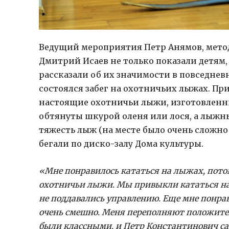
Ведущий мероприятия Петр Анямов, метод
Дмитрий Исаев не только показали детям,
рассказали об их значимости в повседнев
состоялся забег на охотничьих лыжах. При
настоящие охотничьи лыжи, изготовленные
обтянуты шкурой оленя или лося, а лыжны
тяжесть лыж (на месте было очень сложно
бегали по диско-залу Дома культуры.
«Мне понравилось кататься на лыжах, потом
охотничьи лыжи. Мы привыкли кататься на
не поддавались управлению. Еще мне понрав
очень смешно. Меня переполняют положител
были классными, и Петр Константинович сам 