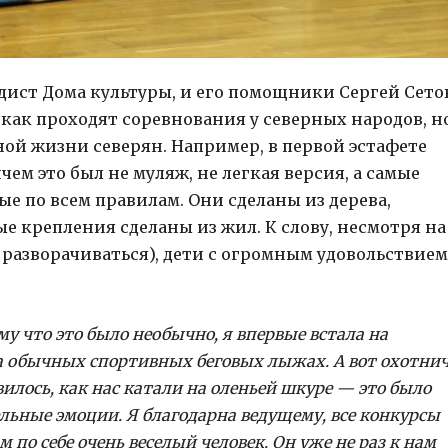
ист Дома культуры, и его помощники Сергей Сето
 как проходят соревнования у северных народов, н
ной жизни северян. Например, в первой эстафете
чем это был не муляж, не легкая версия, а самые
 по всем правилам. Они сделаны из дерева,
е крепления сделаны из жил. К слову, несмотря на
 разворачиваться), дети с огромным удовольствием
у что это было необычно, я впервые встала на
 обычных спортивных беговых лыжах. А вот охотни
илось, как нас катали на оленьей шкуре — это было
ьные эмоции. Я благодарна ведущему, все конкурсы
по себе очень веселый человек. Он уже не раз к нам