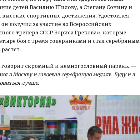
ание детей Василию Шилову, а Степану Сонину и
и высокие спортивные достижения. Удостоился
ь он получил за участие во Всероссийских
нного тренера СССР Бориса Грекова», которые
етыре боя с тремя соперниками и стал серебряным
 растет.
—
говорит скромный и немногословный парень
. —
ия в Москву и завоевал серебряную медаль. Буду и в
овиться лучше.