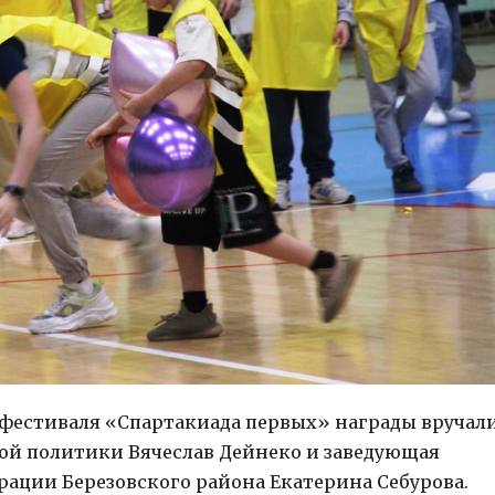
 фестиваля «Спартакиада первых» награды вручал
ной политики Вячеслав Дейнеко и заведующая
ации Березовского района Екатерина Себурова.