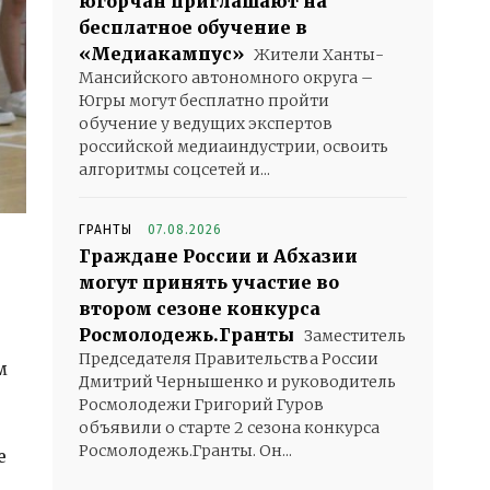
югорчан приглашают на
бесплатное обучение в
«Медиакампус»
Жители Ханты-
Мансийского автономного округа –
Югры могут бесплатно пройти
обучение у ведущих экспертов
российской медиаиндустрии, освоить
алгоритмы соцсетей и...
ГРАНТЫ
07.08.2026
Граждане России и Абхазии
могут принять участие во
втором сезоне конкурса
Росмолодежь.Гранты
Заместитель
Председателя Правительства России
м
Дмитрий Чернышенко и руководитель
Росмолодежи Григорий Гуров
объявили о старте 2 сезона конкурса
Росмолодежь.Гранты. Он...
е