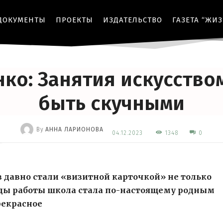
ДОКУМЕНТЫ
ПРОЕКТЫ
ИЗДАТЕЛЬСТВО
ГАЗЕТА “ЖИ
ДЕТСТВО
КУЛЬТУРА
ОБРАЗОВАНИЕ
ОБЩЕСТВО
нко: Занятия искусство
быть скучными
By
АННА ЛАРИОНОВА
1348
04.12.2023
0
-
 давно стали «визитной карточкой» не только
оды работы школа стала по-настоящему родным
рекрасное