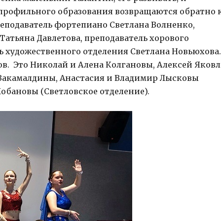
я профильного образования возвращаются обратно 
реподаватель фортепиано Светлана Волненко,
Татьяна Давлетова, преподаватель хорового
ь художественного отделения Светлана Новьюхова.
гов. Это Николай и Алена Колгановы, Алексей Яковл
 Закамалдины, Анастасия и Владимир Лысковы
Лобановы (Светловское отделение).