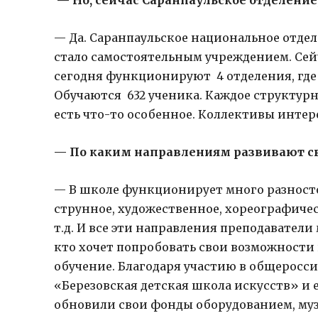
— Но, сейчас Саранпаульское отделение,
— Да. Саранпаульское национальное отде
стало самостоятельным учреждением. Сейч
сегодня функционируют 4 отделения, где 
Обучаются 632 ученика. Каждое структурн
есть что-то особенное. Коллективы интер
— По каким направлениям развивают св
— В школе функционирует много разност
струнное, художественное, хореографиче
т.д. И все эти направления преподаватели
кто хочет попробовать свои возможности
обучение. Благодаря участию в общеросс
«Березовская детская школа искусств» и 
обновили свои фонды оборудованием, м