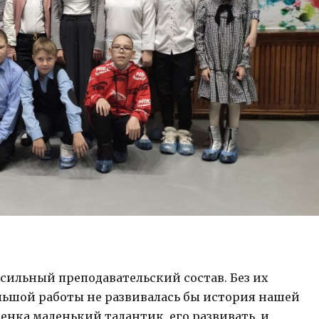
ильный преподавательский состав. Без их
льшой работы не развивалась бы история нашей
енка маленький талантик, его развивать, и