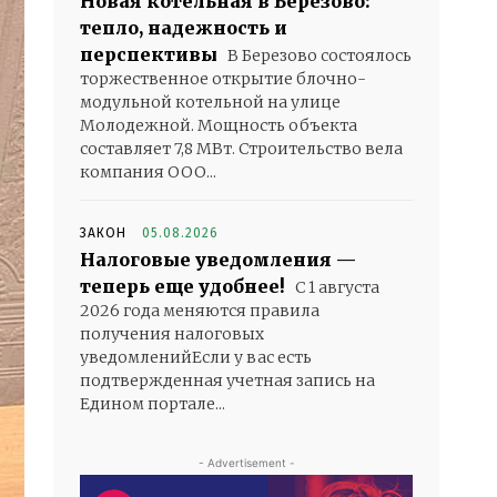
Новая котельная в Березово:
тепло, надежность и
перспективы
В Березово состоялось
торжественное открытие блочно-
модульной котельной на улице
Молодежной. Мощность объекта
составляет 7,8 МВт. Строительство вела
компания ООО...
ЗАКОН
05.08.2026
Налоговые уведомления —
теперь еще удобнее!
С 1 августа
2026 года меняются правила
получения налоговых
уведомленийЕсли у вас есть
подтвержденная учетная запись на
Едином портале...
- Advertisement -