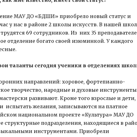
 как мне известно, имеет свой статус?
ление МАУ ДО «БДШИ» приобрело новый статус и
ас у нас в районе 2 школы искусств. В нашей школ
трудятся 69 сотрудников. Из них 35 преподавателе
ое отделение богато своей изюминкой. У каждого
есные.
ои таланты сегодня ученики в отделениях школ
оронних направлений: хоровое, фортепианно-
ское творчество, народные и духовые инструменты
 мастерски развивают. Кроме того взрослые и дети,
 и испытать желания, записываются на платное
ийском национальном проекте «Культура» МАУ ДО
ее структурные подразделения, находящиеся в рай
узыкальными инструментами. Приобрели