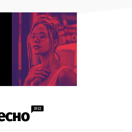
2022
есно