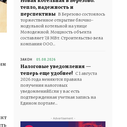
Новая котельная в Березово:
тепло, надежность и
перспективы
В Березово состоялось
торжественное открытие блочно-
модульной котельной на улице
Молодежной. Мощность объекта
составляет 7,8 МВт. Строительство вела
компания ООО...
ЗАКОН
05.08.2026
ким
Налоговые уведомления —
теперь еще удобнее!
С 1 августа
2026 года меняются правила
получения налоговых
уведомленийЕсли у вас есть
подтвержденная учетная запись на
Едином портале...
нкт
- Advertisement -
ить