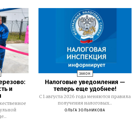
ЗАКОН
ерезово:
Налоговые уведомления —
ть и
теперь еще удобнее!
ы
С 1 августа 2026 года меняются правила
получения налоговых...
ржественное
ульной
ОЛЬГА ЗОЛЬНИКОВА
...