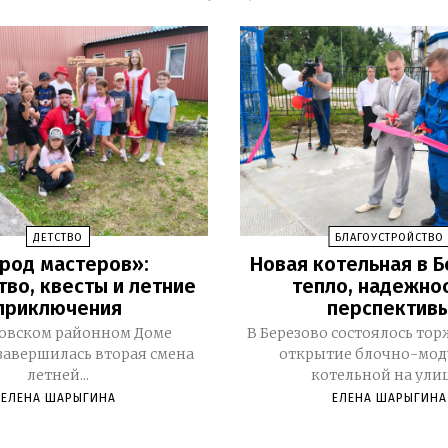
ДЕТСТВО
БЛАГОУСТРОЙСТВО
род мастеров»:
Новая котельная в Б
тво, квесты и летние
тепло, надежнос
приключения
перспектив
зовском районном Доме
В Березово состоялось то
завершилась вторая смена
открытие блочно-мод
летней...
котельной на улице
ЕЛЕНА ШАРЫГИНА
ЕЛЕНА ШАРЫГИНА