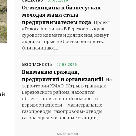
ОБЩЕСТВО
07.08.2026
От медицины к бизнесу: как
молодая мама стала
предпринимателем года
Проект
«Голоса Арктики» В Березово, в краю
сурового климата и долгих зим, живут
люди, которые не боятся рисковать.
Они начинают...
БЕЗОПАСНОСТЬ
07.08.2026
Вниманию граждан,
предприятий и организаций!
На
территории ХМАО-Югры, в границах
Березовского района, находятся
ий.
объекты повышенной пожаро- и
взрывоопасности – магистральные
газопроводы, газопроводы-отводы,
газораспределительные станции,...
- Advertisement -