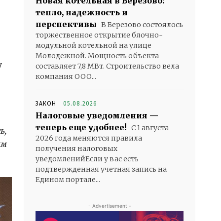
Новая котельная в Березово:
тепло, надежность и
перспективы
В Березово состоялось
торжественное открытие блочно-
модульной котельной на улице
Молодежной. Мощность объекта
у
составляет 7,8 МВт. Строительство вела
компания ООО...
ЗАКОН
05.08.2026
Налоговые уведомления —
теперь еще удобнее!
С 1 августа
ь,
2026 года меняются правила
ым
получения налоговых
уведомленийЕсли у вас есть
подтвержденная учетная запись на
Едином портале...
- Advertisement -