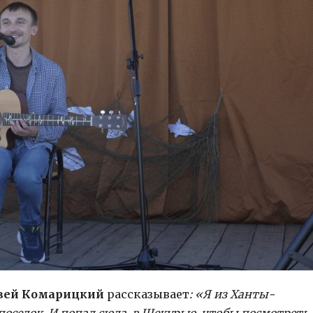
вей Комарицкий
рассказывает
: «Я из Ханты-
поселок. И попал сюда, в Щекурью, чтобы посмотреть,