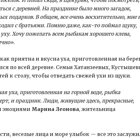
ься с деревней. На празднике было много загадок,
х подарков. В общем, все очень восхитительно, мне 
 ходил с братьями. Помню даже, как-то поймал щуку,
уху. Хочу пожелать всем рыбакам хорошего клева,
ично».
как приятна и вкусна уха, приготовленная на бере
лся по всей деревне. Семьи Хатанзеевых, Кустыше
ей к столу, чтобы отведать свежей ухи из щуки.
ая уха, приготовленная на горной воде, рыбка
церт, и праздник. Люди, живущие здесь, прекрасные,
я эмоциями
Марина Леонова
, жительница
ти, веселые лица и море улыбок — все это заслуж