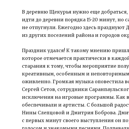
В деревню Щекурья нужно еще добраться, 
идти до деревни порядка 15-20 минут, но
не отпугнули. Ежегодно здесь празднуют 
из других поселений района и городов ок
Праздник удался! К такому мнению пришл
которое отмечается практически в каждо
старания к тому, чтобы мероприятие пол
креативным, особенным и неповторимым. 
оживленно. Громкая музыка оповестила вс
Сергей Сетов, сотрудники Саранпаульског
исключения на игровые программы. Как в
обеспечивали и артисты. С большой радо
Нины Слепцовой и Дмитрия Боброва. Дми
с первых минут своего выступления он п
голосом и знакомыми песнями. Подпевали 