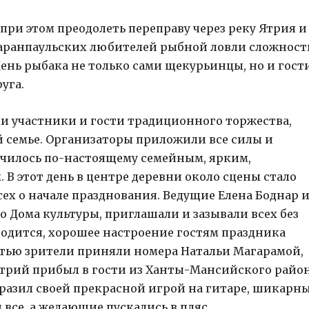
при этом преодолеть переправу через реку Ятрия и
 саранпаульских любителей рыбной ловли сложност
День рыбака не только сами щекурьинцы, но и гост
руга.
и участники и гости традиционного торжества,
й семье. Организаторы приложили все силы и
училось по-настоящему семейным, ярким,
В этот день в центре деревни около сцены стало
ех о начале празднования. Ведущие Елена Боднар 
о Дома культуры, приглашали и зазывали всех без
одится, хорошее настроение гостям праздника
стью зрители приняли номера Натальи Магарамой,
трий прибыл в гости из Ханты-Мансийского район
оразил своей прекрасной игрой на гитаре, шикарн
все, а желающие пускались в пляс.