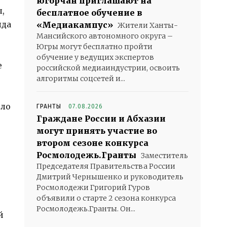
югорчан приглашают на
,
бесплатное обучение в
яда
«Медиакампус»
Жители Ханты-
Мансийского автономного округа –
Югры могут бесплатно пройти
обучение у ведущих экспертов
е
российской медиаиндустрии, освоить
алгоритмы соцсетей и...
ило
ГРАНТЫ
07.08.2026
Граждане России и Абхазии
могут принять участие во
втором сезоне конкурса
Росмолодежь.Гранты
Заместитель
Председателя Правительства России
Дмитрий Чернышенко и руководитель
Росмолодежи Григорий Гуров
объявили о старте 2 сезона конкурса
Росмолодежь.Гранты. Он...
й