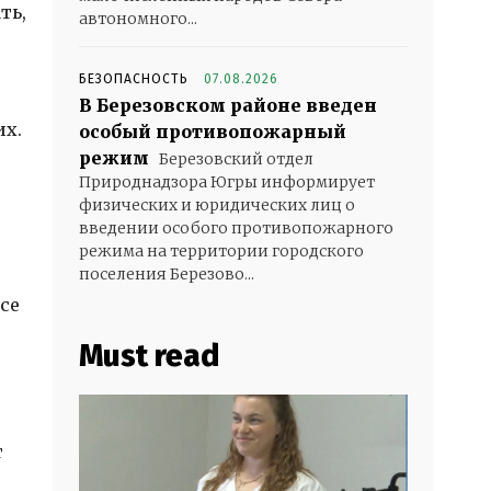
ть,
автономного...
БЕЗОПАСНОСТЬ
07.08.2026
В Березовском районе введен
их.
особый противопожарный
режим
Березовский отдел
Природнадзора Югры информирует
физических и юридических лиц о
введении особого противопожарного
режима на территории городского
поселения Березово...
се
Must read
т