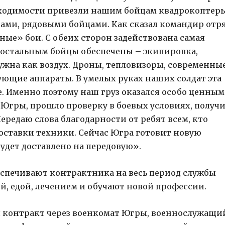
бходимости привезли нашим бойцам квадрокоптеры
ами, рядовыми бойцами. Как сказал командир отр
ые» бои. С обеих сторон задействована самая
м остальным бойцы обеспечены – экипировка,
ужна как воздух. Дроны, тепловизоры, современны
ующие аппараты. В умелых руках наших солдат эта
. Именно поэтому наш груз оказался особо ценным
з Югры, прошло проверку в боевых условиях, получ
редаю слова благодарности от ребят всем, кто
оставки техники. Сейчас Югра готовит новую
удет доставлено на передовую».
спечивают контрактника на весь период службы
, едой, лечением и обучают новой профессии.
я контракт через военкомат Югры, военнослужащи