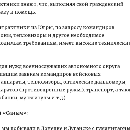
ктники знают, что, выполняя свой гражданский
жку и помощь.
онтрактники из Югры, по запросу командиров
роны, тепловизоры и другое необходимое
бходимым требованиям, имеет высокие технически
ы для нужд военнослужащих автономного округа
пившим заявкам командиров войсковых
аппараты, тепловизоры, оптические дальномеры,
аратов (противодронные ружья), транспорт, а так
анки, мультитулы и т.д.).
й «Саныч»:
 мы побывали в Донецке и Луганске с гуманитарн