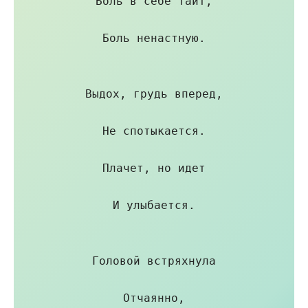
Боль в себе таит,

Боль ненастную.

Выдох, грудь вперед,

Не спотыкается.

Плачет, но идет

И улыбается.

Головой встряхнула

Отчаянно,
