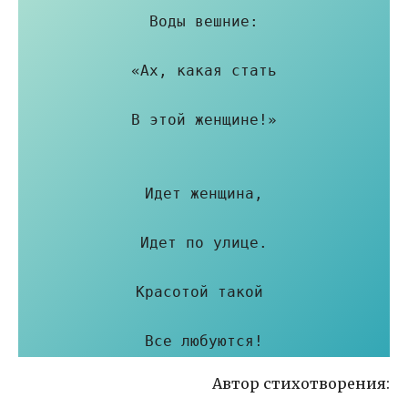
Воды вешние:

«Ах, какая стать

В этой женщине!»

Идет женщина,

Идет по улице.

Красотой такой 

Все любуются!
Автор стихотворения: