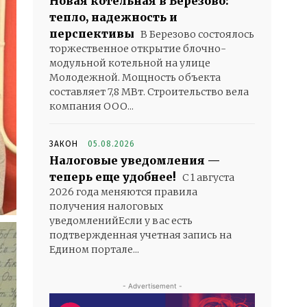
Новая котельная в Березово:
тепло, надежность и
перспективы
В Березово состоялось
торжественное открытие блочно-
модульной котельной на улице
Молодежной. Мощность объекта
составляет 7,8 МВт. Строительство вела
компания ООО...
ЗАКОН
05.08.2026
Налоговые уведомления —
теперь еще удобнее!
С 1 августа
2026 года меняются правила
получения налоговых
уведомленийЕсли у вас есть
подтвержденная учетная запись на
Едином портале...
- Advertisement -