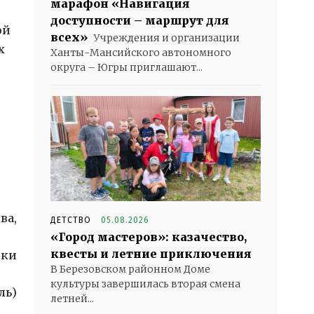
марафон «Навигация
доступности – маршрут для
ой
всех»
Учреждения и организации
х
Ханты-Мансийского автономного
округа – Югры приглашают...
ва,
ДЕТСТВО
05.08.2026
«Город мастеров»: казачество,
квесты и летние приключения
ики
В Березовском районном Доме
культуры завершилась вторая смена
ль)
летней...