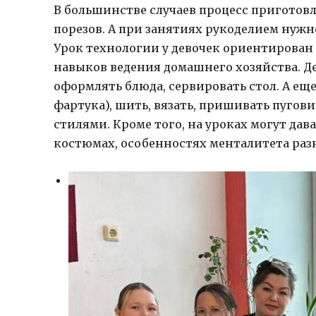
В большинстве случаев процесс приготов
порезов. А при занятиях рукоделием нуж
Урок технологии у девочек ориентирован 
навыков ведения домашнего хозяйства. Де
оформлять блюда, сервировать стол. А е
фартука), шить, вязать, пришивать пуго
стилями. Кроме того, на уроках могут д
костюмах, особенностях менталитета раз