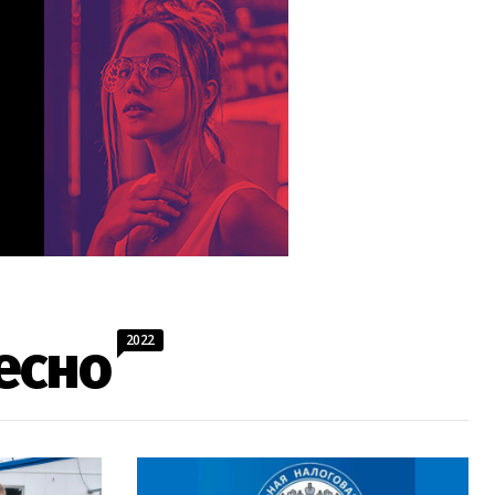
2022
есно