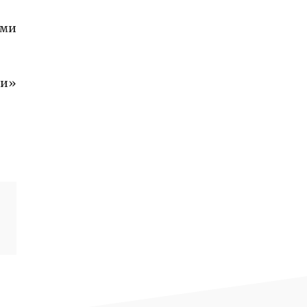
ами
ми»