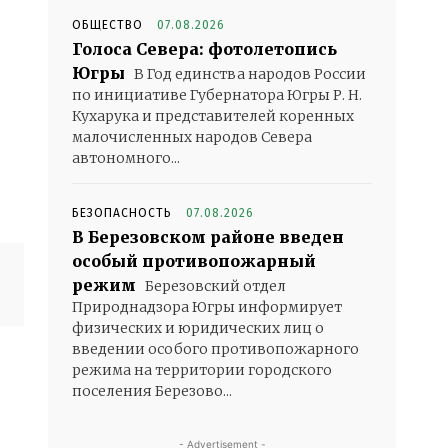
ОБЩЕСТВО
07.08.2026
Голоса Севера: фотолетопись
Югры
В Год единства народов России
по инициативе Губернатора Югры Р. Н.
Кухарука и представителей коренных
малочисленных народов Севера
автономного...
БЕЗОПАСНОСТЬ
07.08.2026
В Березовском районе введен
особый противопожарный
режим
Березовский отдел
Природнадзора Югры информирует
физических и юридических лиц о
введении особого противопожарного
режима на территории городского
поселения Березово...
- Advertisement -