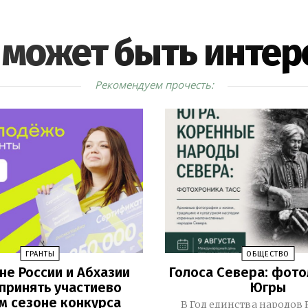
 может быть интер
Рекомендуем прочесть:
ГРАНТЫ
ОБЩЕСТВО
не России и Абхазии
Голоса Севера: фот
 принять участиево
Югры
м сезоне конкурса
В Год единства народов 