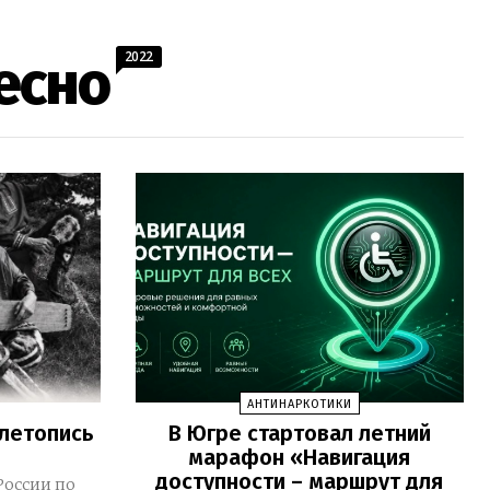
2022
есно
АНТИНАРКОТИКИ
олетопись
В Югре стартовал летний
марафон «Навигация
доступности – маршрут для
России по