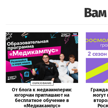
Вам
ОБРАЗОВАНИЕ
От блога к медиаимперии:
Гражда
югорчан приглашают на
могут 
бесплатное обучение в
второ
«Медиакампус»
Рос