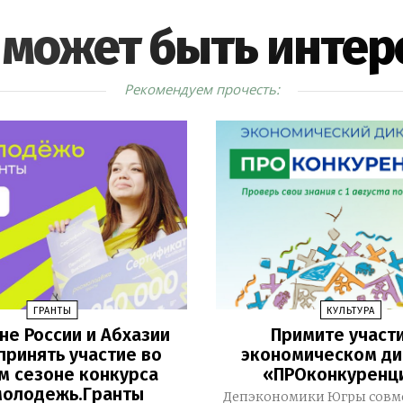
 может быть интер
Рекомендуем прочесть:
ГРАНТЫ
КУЛЬТУРА
не России и Абхазии
Примите участи
принять участие во
экономическом ди
м сезоне конкурса
«ПРОконкуренц
молодежь.Гранты
Депэкономики Югры совме