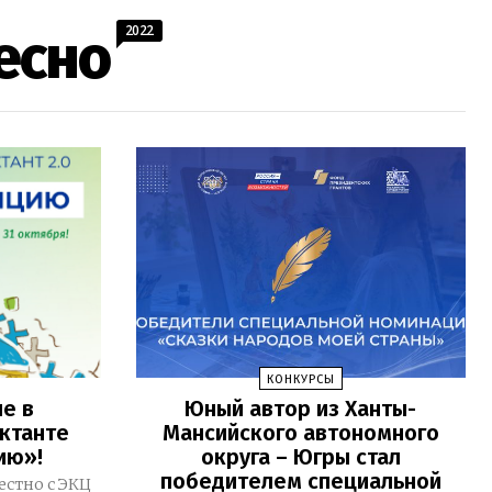
2022
есно
КОНКУРСЫ
е в
Юный автор из Ханты-
ктанте
Мансийского автономного
ию»!
округа – Югры стал
победителем специальной
стно с ЭКЦ