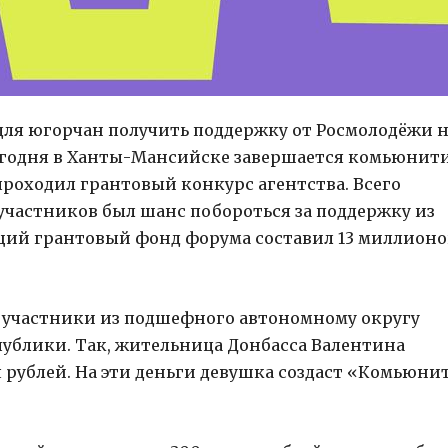
 для югорчан получить поддержку от Росмолодёжи 
годня в Ханты-Мансийске завершается комьюнит
проходил грантовый конкурс агентства. Всего
 участников был шанс побороться за поддержку из
щий грантовый фонд форума составил 13 миллионо
и участники из подшефного автономному округу
ублики. Так, жительница Донбасса Валентина
ч рублей. На эти деньги девушка создаст «Комьюни