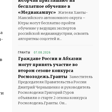
югорчан приглашают на
бесплатное обучение в
«Медиакампус»
Жители Ханты-
Мансийского автономного округа –
Югры могут бесплатно пройти
обучение у ведущих экспертов
на
российской медиаиндустрии, освоить
алгоритмы соцсетей и...
и-
ГРАНТЫ
07.08.2026
Граждане России и Абхазии
в
могут принять участие во
втором сезоне конкурса
Росмолодежь.Гранты
Заместитель
Председателя Правительства России
Дмитрий Чернышенко и руководитель
Росмолодежи Григорий Гуров
ти
объявили о старте 2 сезона конкурса
Росмолодежь.Гранты. Он...