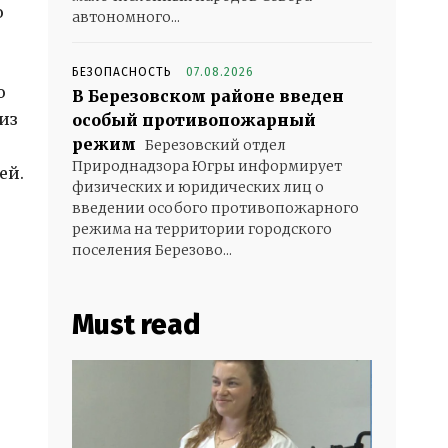
о
автономного...
БЕЗОПАСНОСТЬ
07.08.2026
о
В Березовском районе введен
из
особый противопожарный
режим
Березовский отдел
Природнадзора Югры информирует
ей.
физических и юридических лиц о
введении особого противопожарного
режима на территории городского
поселения Березово...
Must read