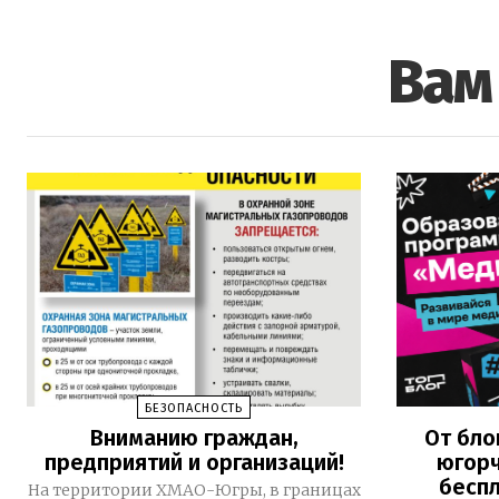
Вам
БЕЗОПАСНОСТЬ
Вниманию граждан,
От бло
предприятий и организаций!
югорч
беспл
На территории ХМАО-Югры, в границах