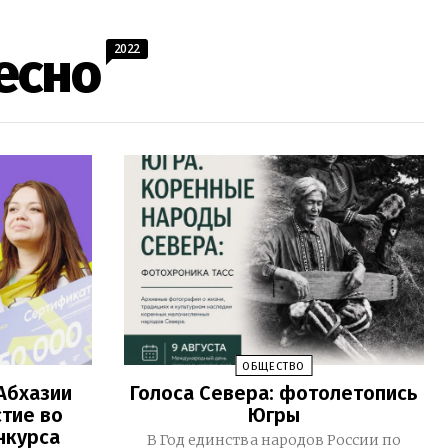
2022
есно
ОБЩЕСТВО
Абхазии
Голоса Севера: фотолетопись
стие во
Югры
нкурса
В Год единства народов России по