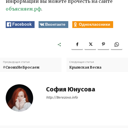
информации вы можете прочесть на сайте
объясняем.рф
.
Facebook
Вконтакте
Одноклассники
Предыдущая статья
Следующая статья
#СвоихНеБросаем
Крымская Весна
София Юнусова
http://Berezovo.info