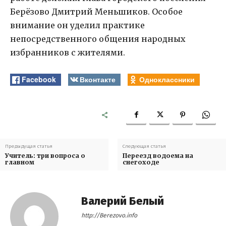
Берёзово Дмитрий Меньшиков. Особое
внимание он уделил практике
непосредственного общения народных
избранников с жителями.
Facebook
Вконтакте
Одноклассники
Предыдущая статья
Следующая статья
Учитель: три вопроса о
Переезд водоема на
главном
снегоходе
Валерий Белый
http://Berezovo.info